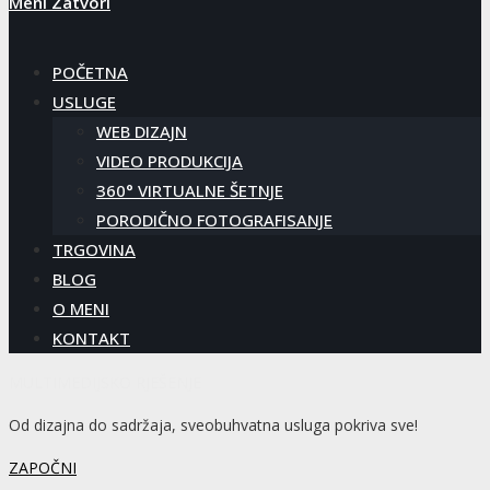
Meni
Zatvori
POČETNA
USLUGE
WEB DIZAJN
VIDEO PRODUKCIJA
360° VIRTUALNE ŠETNJE
PORODIČNO FOTOGRAFISANJE
TRGOVINA
BLOG
O MENI
KONTAKT
MULTIMEDIJSKO RJEŠENJE
Od dizajna do sadržaja, sveobuhvatna usluga pokriva sve!
ZAPOČNI