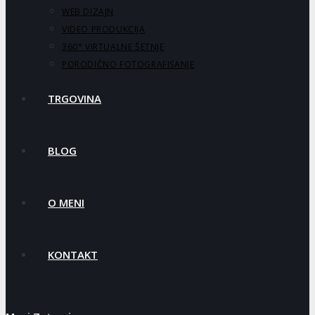
WEB DIZAJN
VIDEO PRODUKCIJA
360° VIRTUALNE ŠETNJE
PORODIČNO FOTOGRAFISANJE
TRGOVINA
BLOG
O MENI
KONTAKT