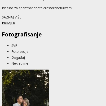
Idealno za
apartmane
hotele
restorane
turizam
SAZNAJ VIŠE
PRIMJER
Fotografisanje
SVE
Foto sesije
Događaji
Nekretnine