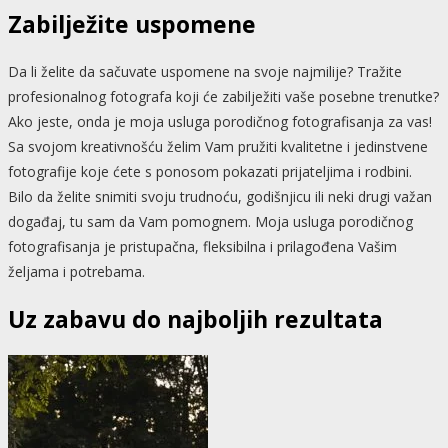
Zabilježite uspomene
Da li želite da sačuvate uspomene na svoje najmilije? Tražite
profesionalnog fotografa koji će zabilježiti vaše posebne trenutke?
Ako jeste, onda je moja usluga porodičnog fotografisanja za vas!
Sa svojom kreativnošću želim Vam pružiti kvalitetne i jedinstvene
fotografije koje ćete s ponosom pokazati prijateljima i rodbini.
Bilo da želite snimiti svoju trudnoću, godišnjicu ili neki drugi važan
događaj, tu sam da Vam pomognem. Moja usluga porodičnog
fotografisanja je pristupačna, fleksibilna i prilagođena Vašim
željama i potrebama.
Uz zabavu do najboljih rezultata