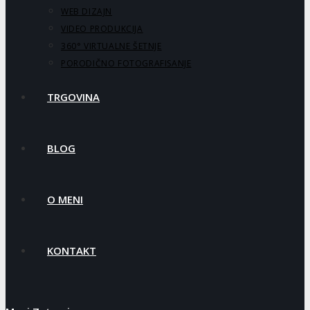
WEB DIZAJN
VIDEO PRODUKCIJA
360° VIRTUALNE ŠETNJE
PORODIČNO FOTOGRAFISANJE
TRGOVINA
BLOG
O MENI
KONTAKT