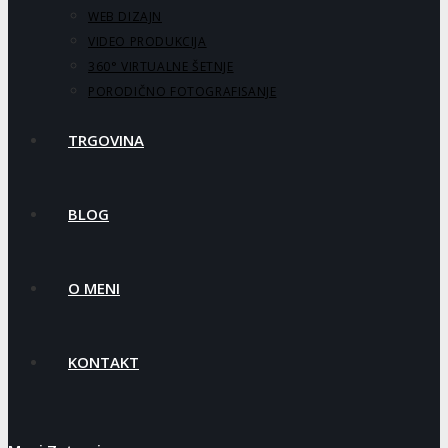
WEB DIZAJN
VIDEO PRODUKCIJA
360° VIRTUALNE ŠETNJE
PORODIČNO FOTOGRAFISANJE
TRGOVINA
BLOG
O MENI
KONTAKT