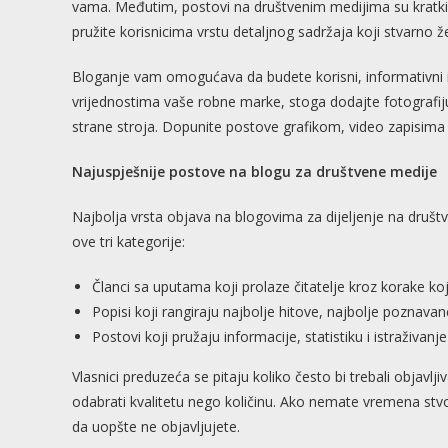
vama. Međutim, postovi na društvenim medijima su kratki
pružite korisnicima vrstu detaljnog sadržaja koji stvarno že
Bloganje vam omogućava da budete korisni, informativni i 
vrijednostima vaše robne marke, stoga dodajte fotografiju 
strane stroja. Dopunite postove grafikom, video zapisima 
Najuspješnije postove na blogu za društvene medije
Najbolja vrsta objava na blogovima za dijeljenje na društv
ove tri kategorije:
Članci sa uputama koji prolaze čitatelje kroz korake koje
Popisi koji rangiraju najbolje hitove, najbolje poznavane
Postovi koji pružaju informacije, statistiku i istraživanje
Vlasnici preduzeća se pitaju koliko često bi trebali objavljiva
odabrati kvalitetu nego količinu. Ako nemate vremena stvo
da uopšte ne objavljujete.