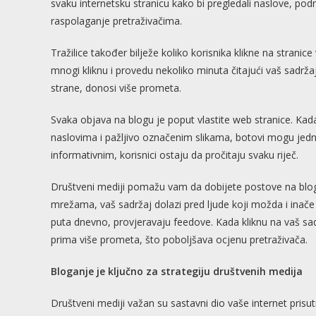
svaku internetsku stranicu kako bi pregledali naslove, podna
raspolaganje pretraživačima.
Tražilice također bilježe koliko korisnika klikne na strani
mnogi kliknu i provedu nekoliko minuta čitajući vaš sadržaj
strane, donosi više prometa.
Svaka objava na blogu je poput vlastite web stranice. Ka
naslovima i pažljivo označenim slikama, botovi mogu jednos
informativnim, korisnici ostaju da pročitaju svaku riječ.
Društveni mediji pomažu vam da dobijete postove na blog
mrežama, vaš sadržaj dolazi pred ljude koji možda i inače 
puta dnevno, provjeravaju feedove. Kada kliknu na vaš sad
prima više prometa, što poboljšava ocjenu pretraživača.
Bloganje je ključno za strategiju društvenih medija
Društveni mediji važan su sastavni dio vaše internet prisut