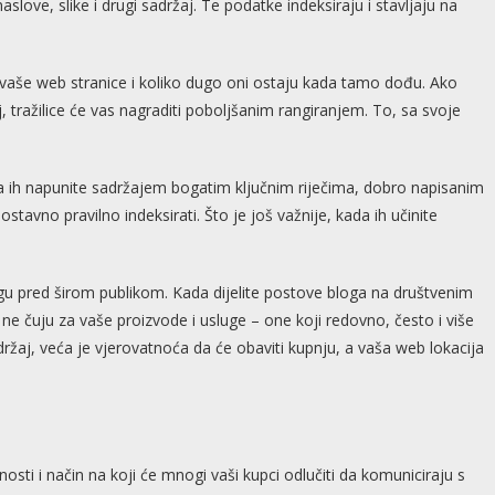
slove, slike i drugi sadržaj. Te podatke indeksiraju i stavljaju na
ce vaše web stranice i koliko dugo oni ostaju kada tamo dođu. Ako
, tražilice će vas nagraditi poboljšanim rangiranjem. To, sa svoje
da ih napunite sadržajem bogatim ključnim riječima, dobro napisanim
tavno pravilno indeksirati. Što je još važnije, kada ih učinite
u pred širom publikom. Kada dijelite postove bloga na društvenim
ne čuju za vaše proizvode i usluge – one koji redovno, često i više
ržaj, veća je vjerovatnoća da će obaviti kupnju, a vaša web lokacija
nosti i način na koji će mnogi vaši kupci odlučiti da komuniciraju s