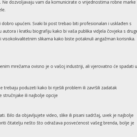
. Ne dozvoljavaju vam da komunicirate o vrijednostima robne marke i
le.
dobro upućeni. Svaki bi post trebao biti profesionalan i usklađen s
autora i kratku biografiju kako bi vaša publika vidjela čovjeka s drug
i visokokvalitetnim slikama kako biste potaknuli angažman korisnika.
enim mrežama ovisno je o vašoj industriji, ali vjerovatno će spadati 
 trebaju poduzeti kako bi riješili problem ili završili zadatak
 stručnjake ili najbolje opcije
ti. Bilo da objavljujete video, slike ili pisani sadržaj, uvek je najbolje
riti čitatelju nešto što odražava posvećenost vašeg brenda, bolje je