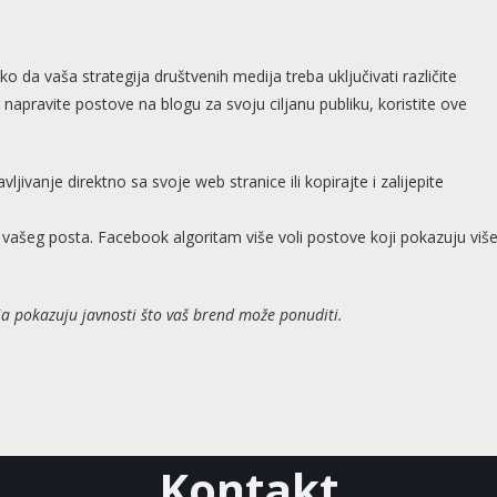
o da vaša strategija društvenih medija treba uključivati različite
napravite postove na blogu za svoju ciljanu publiku, koristite ove
jivanje direktno sa svoje web stranice ili kopirajte i zalijepite
d vašeg posta. Facebook algoritam više voli postove koji pokazuju viš
a pokazuju javnosti što vaš brend može ponuditi.
Kontakt