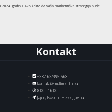
 2024. godinu. Ako želite da vaša marketinška strategija bude
Kontakt
+387 63/395-568
kontakt@multimedia.ba
8:00 - 16:00
Jajce, Bosna i Hercegovina