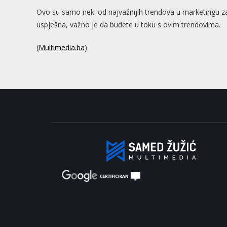
Ovo su samo neki od najvažnijih trendova u marketingu za
uspješna, važno je da budete u toku s ovim trendovima.
(
Multimedia.ba
)